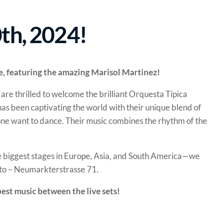
th, 2024!
e, featuring the amazing Marisol Martinez!
re thrilled to welcome the brilliant Orquesta Típica
as been captivating the world with their unique blend of
yone want to dance. Their music combines the rhythm of the
 biggest stages in Europe, Asia, and South America—we
to – Neumarkterstrasse 71.
st music between the live sets!