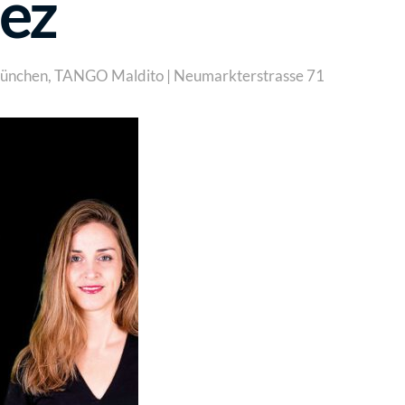
nez
ünchen
,
TANGO Maldito | Neumarkterstrasse 71