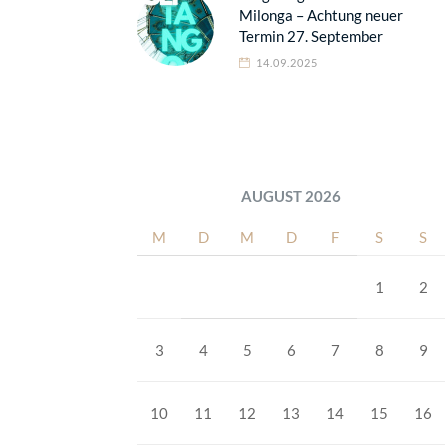
Milonga – Achtung neuer
Termin 27. September
14.09.2025
AUGUST 2026
M
D
M
D
F
S
S
1
2
3
4
5
6
7
8
9
10
11
12
13
14
15
16