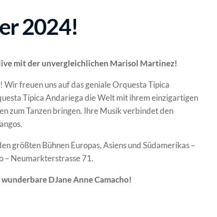
er 2024!
live mit der unvergleichlichen Marisol Martinez!
 Wir freuen uns auf das geniale Orquesta Típica
questa Típica Andariega die Welt mit ihrem einzigartigen
den zum Tanzen bringen. Ihre Musik verbindet den
angos.
 den größten Bühnen Europas, Asiens und Südamerikas –
o – Neumarkterstrasse 71.
 die wunderbare DJane Anne Camacho!