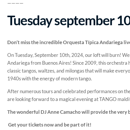
————
Tuesday september 10
Don’t miss the incredible Orquesta Típica Andariega liv
On Tuesday, September 10th, 2024, our loft will burn! We a
Andariega from Buenos Aires! Since 2009, this orchestra h
classic tangos, waltzes, and milongas that will make ever
1940s with the energy of modern tango.
After numerous tours and celebrated performances on the
are looking forward to a magical evening at TANGO maldi
The wonderful DJ Anne Camacho will provide the very be
️ Get your tickets now and be part of it! ️