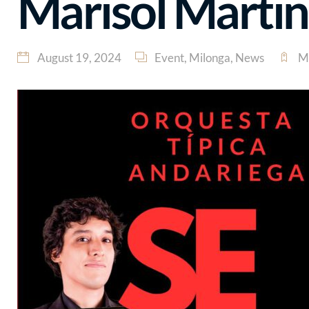
Marisol Marti
August 19, 2024
Event
,
Milonga
,
News
M