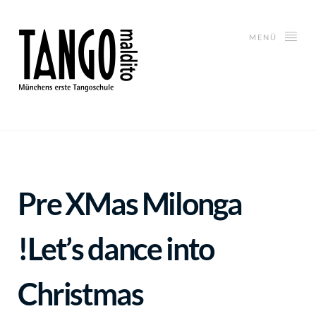
MENÜ
Pre XMas Milonga
!
Let’s dance into
Christmas