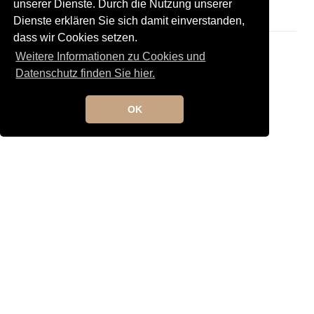
unserer Dienste. Durch die Nutzung unserer
Dienste erklären Sie sich damit einverstanden,
dass wir Cookies setzen.
Weitere Informationen zu Cookies und
Datenschutz finden Sie hier.
OK
Kontakt
Newsletteranmeldung
Newsletterabmeldung
Social Media
TANGO maldito
Neumarkterstrasse 71