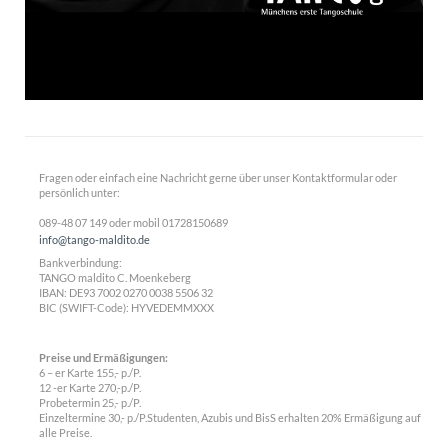
Fragen oder einfach eine Nachricht gerne über unser Kontaktformular oder
persönlich unter:
089-48 07 149 oder mobil 01728150689
info@tango-maldito.de
Bankverbindung:
TANGO maldito C. Moenkeberg
IBAN:
DE93 7002 0270 0038 5506 32
BIC (SWIFT-Code): HYVEDEMMXXX
Preise und Ermäßigungen:
6 – er Karte 155,- p./P.
12 -er Karte 270,-p./P.
Probetermin 25,- p./P.
Einzeltermine 30,- p./P.Studenten, Azubis und BisS erhalten 20% Ermäßigung auf
alle Preise.