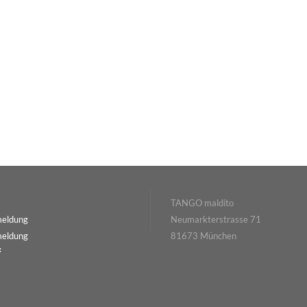
TANGO maldito
meldung
Neumarkterstrasse 71
meldung
81673 München