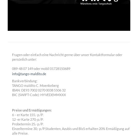
Fragen oder einfach eine Nachricht gerne über unser Kontaktformular oder
persönlich unter:
089-48 07 149 oder mobil 01728150689
info@tango-maldito.de
Bankverbindung:
TANGO maldito C. Moenkeberg
IBAN:
DE93 7002 0270 0038 5506 32
BIC (SWIFT-Code): HYVEDEMMXXX
Preise und Ermäßigungen:
6 – er Karte 155,- p./P.
12 -er Karte 270,-p./P.
Probetermin 25,- p./P.
Einzeltermine 30,- p./P.Studenten, Azubis und BisS erhalten 20% Ermäßigung auf
alle Preise.