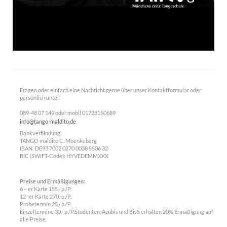
Fragen oder einfach eine Nachricht gerne über unser Kontaktformular oder
persönlich unter:
089-48 07 149 oder mobil 01728150689
info@tango-maldito.de
Bankverbindung:
TANGO maldito C. Moenkeberg
IBAN:
DE93 7002 0270 0038 5506 32
BIC (SWIFT-Code): HYVEDEMMXXX
Preise und Ermäßigungen:
6 – er Karte 155,- p./P.
12 -er Karte 270,-p./P.
Probetermin 25,- p./P.
Einzeltermine 30,- p./P.Studenten, Azubis und BisS erhalten 20% Ermäßigung auf
alle Preise.