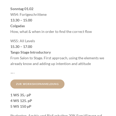
Sonntag 01.02
WS4: Fortgeschrittene
13.30 – 15.00
Colgadas
How, what & when in order to find the correct flow
WS5: All Levels
15.30 – 17.00
Tango Stage Introductory
From Salon to Stage. First approach, using the elements we
already know and adding up intention and attitude
—-
ZUR WORKSHOPANMELDUNG
1 WS 35,- pP
4 WS 125. pP
5 WS 150 pP
Studenten, Azubis und BisS erhalten 20% Ermäßigung auf