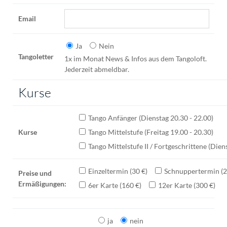
Email
Ja
Nein
Tangoletter
Tangoletter
1x im Monat News & Infos aus dem Tangoloft.
Jederzeit abmeldbar.
Kurse
Tango Anfänger (Dienstag 20.30 - 22.00)
Kurse
Kurse
Tango Mittelstufe (Freitag 19.00 - 20.30)
Tango Mittelstufe II / Fortgeschrittene (Dien
Einzeltermin (30 €)
Schnuppertermin (2
Preise
Preise und
Ermäßigungen:
6er Karte (160 €)
12er Karte (300 €)
und
Ermäßigungen:
ja
nein
Partner