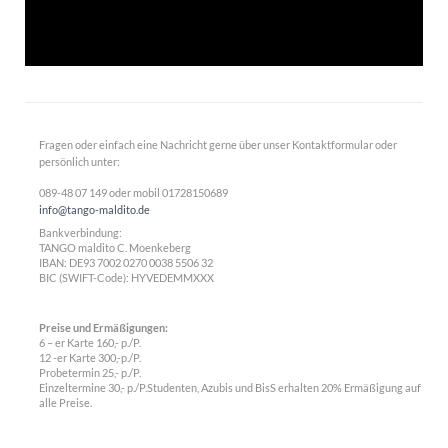
Fragen oder einfach eine Nachricht gerne über unser Kontaktformular oder
persönlich unter:
089-48 07 149 oder mobil 01728150689
info@tango-maldito.de
Bankverbindung:
TANGO maldito C. Moenkeberg
IBAN:
DE93 7002 0270 0038 5506 32
BIC (SWIFT-Code): HYVEDEMMXXX
Preise und Ermäßigungen:
6 – er Karte 160,- p./P.
12 -er Karte 300,-p./P.
Probetermin 25,- p./P.
Einzeltermine 30,- p./P.Studenten, Azubis und BisS erhalten 20% Ermäßigung auf
alle Preise.