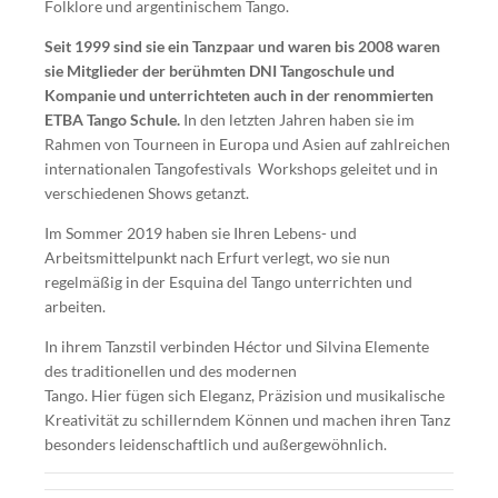
Folklore und argentinischem Tango.
Seit 1999 sind sie ein Tanzpaar und waren bis 2008 waren
sie Mitglieder der berühmten DNI Tangoschule und
Kompanie und unterrichteten auch in der renommierten
ETBA Tango Schule.
In den letzten Jahren haben sie im
Rahmen von Tourneen in Europa und Asien auf zahlreichen
internationalen Tangofestivals Workshops geleitet und in
verschiedenen Shows getanzt.
Im Sommer 2019 haben sie Ihren Lebens- und
Arbeitsmittelpunkt nach Erfurt verlegt, wo sie nun
regelmäßig in der Esquina del Tango unterrichten und
arbeiten.
In ihrem Tanzstil verbinden Héctor und Silvina Elemente
des traditionellen und des modernen
Tango. Hier fügen sich Eleganz, Präzision und musikalische
Kreativität zu schillerndem Können und machen ihren Tanz
besonders leidenschaftlich und außergewöhnlich.