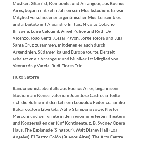
Musiker, Gitarrist, Komponist und Arrangeur, aus Buenos
Aires, begann mit zehn Jahren sein Musikstudium. Er war
Mitglied verschiedener argentinischer Musikensembles
und arbeitete mit Alejandro Brittes, Nicolás Colacho
Brizuela, Luisa Calcumil, Angel Pulice und Ruth De
Vicenzo, Joao Gentil, Cesar Pavón, Jorge Tolosa und Luis
Santa Cruz zusammen, mit denen er auch durch
Argentinien, Südamerika und Europa tourte. Derzeit
arbeitet er als Arrangeur und Musiker, ist Mitglied von
Ventarrón y Varela, Rudi Flores Trio.
Hugo Satorre
Bandoneonist, ebenfalls aus Buenos Aires, begann sein
Studium am Konservatorium Juan José Castro. Er teilte
sich die Bühne mit den Lehrern Leopoldo Federico, Emilio
Balcarce, José Libertela, Atilio Stampone sowie Néstor
Marconi und performte in den renommiertesten Theatern
und Konzertsälen der fünf Kontinente, z. B. Sydney Opera
Haus, The Esplanade (Singapur), Walt Disney Hall (Los
Angeles), El Teatro Colón (Buenos Aires), The Arts Centre