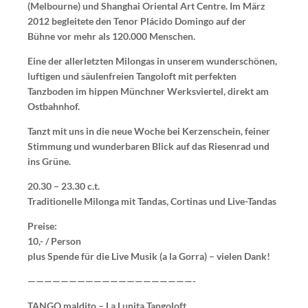
(Melbourne) und Shanghai Oriental Art Centre. Im März
2012 begleitete den Tenor Plácido Domingo auf der
Bühne vor mehr als 120.000 Menschen.
Eine der allerletzten Milongas in unserem wunderschönen,
luftigen und säulenfreien Tangoloft mit perfekten
Tanzboden im hippen Münchner Werksviertel, direkt am
Ostbahnhof.
Tanzt mit uns in die neue Woche bei Kerzenschein, feiner
Stimmung und wunderbaren Blick auf das Riesenrad und
ins Grüne.
20.30 – 23.30 c.t.
Traditionelle Milonga mit Tandas, Cortinas und Live-Tandas
Preise
:
10,- / Person
plus Spende für die Live Musik (a la Gorra) – vielen Dank!
————————————————————-
TANGO maldito – La Lunita Tangoloft