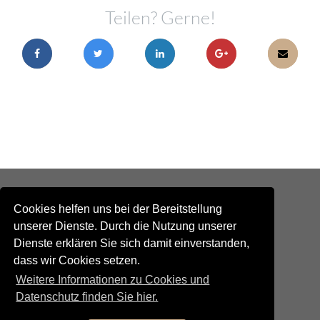
Teilen? Gerne!
Cookies helfen uns bei der Bereitstellung
unserer Dienste. Durch die Nutzung unserer
Dienste erklären Sie sich damit einverstanden,
dass wir Cookies setzen.
Kontakt
Weitere Informationen zu Cookies und
Newsletteranmeldung
Newsletterabmeldung
Datenschutz finden Sie hier.
Social Media
TANGO maldito