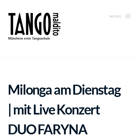
MENÜ
Milonga am Dienstag
| mit Live Konzert
DUO FARYNA