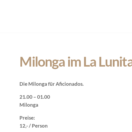
Milonga im La Lunita
Die Milonga für Aficionados.
21.00 – 01.00
Milonga
Preise
:
12,- / Person