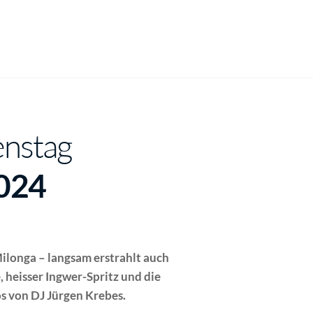
enstag
2024
Milonga – langsam erstrahlt auch
 heisser Ingwer-Spritz und die
os von DJ Jürgen Krebes.