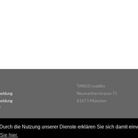
TANGO maldito
meldung
Neumarkterstrasse 71
meldung
81673 München
 Durch die Nutzung unserer Dienste erklären Sie sich damit ein
ie hier.