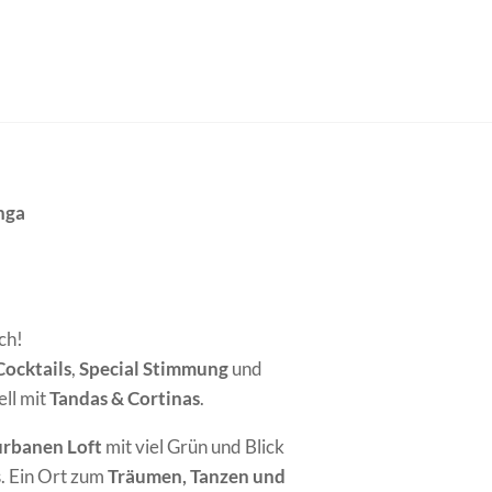
nga
ch!
Cocktails
,
Special Stimmung
und
ell mit
Tandas & Cortinas
.
 urbanen Loft
mit viel Grün und Blick
s. Ein Ort zum
Träumen, Tanzen und