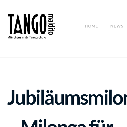
HOME
NEWS
Jubiläumsmilo
– Milonga für