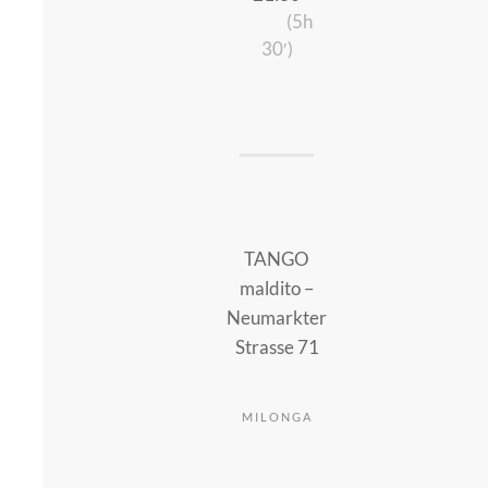
(5h
30′)
TANGO
maldito –
Neumarkter
Strasse 71
MILONGA