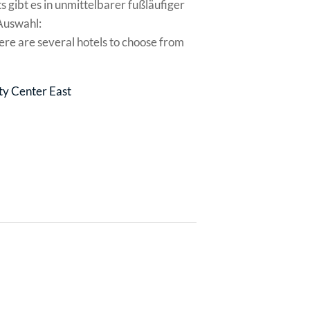
 gibt es in unmittelbarer fußläufiger
Auswahl:
ere are several hotels to choose from
ty Center East