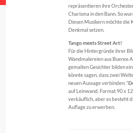
repräsentieren ihre Orcheste
Charisma in den Bann. So wur
Diesen Musikern möchte die Kü
Denkmal setzen.
Tango meets Street
Art!
Für die Hintergründe ihrer Bil
Wandmalereien aus Buenos Aire
gemalten Gesichter bilden ei
könnte sagen, dass zwei Welte
neuen Aussage verbinden: “
De
auf Leinwand. Format 90 x 12
verkäuflich, aber es besteht di
Auflage zu erwerben.