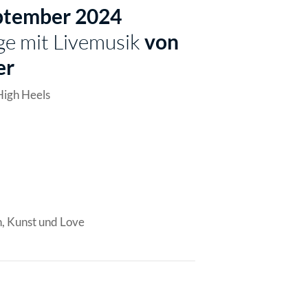
eptember 2024
ge mit Livemusik
von
er
High Heels
n, Kunst und Love