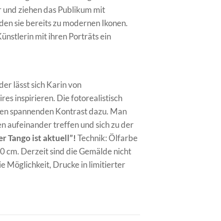
r und ziehen das Publikum mit
den sie bereits zu modernen Ikonen.
nstlerin mit ihren Porträts ein
der lässt sich Karin von
s inspirieren. Die fotorealistisch
nen spannenden Kontrast dazu. Man
n aufeinander treffen und sich zu der
r Tango ist aktuell”!
Technik: Ölfarbe
0 cm. Derzeit sind die Gemälde nicht
e Möglichkeit, Drucke in limitierter