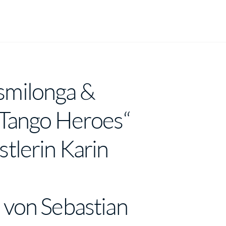
smilonga &
„Tango Heroes“
tlerin Karin
 von Sebastian