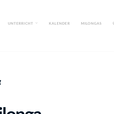
UNTERRICHT
KALENDER
MILONGAS
“
ilonga