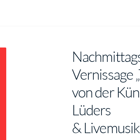
Nachmittag
Vernissage 
von der Küns
Lüders
& Livemusik