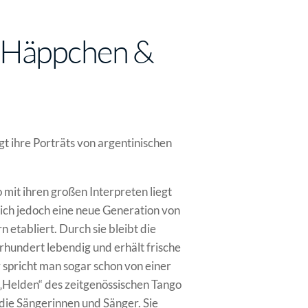
, Häppchen &
gt ihre Porträts von argentinischen
mit ihren großen Interpreten liegt
sich jedoch eine neue Generation von
 etabliert. Durch sie bleibt die
rhundert lebendig und erhält frische
 spricht man sogar schon von einer
„Helden“ des zeitgenössischen Tango
die Sängerinnen und Sänger. Sie