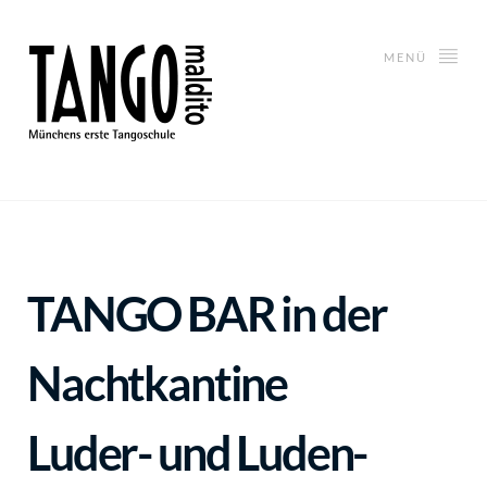
MENÜ
TANGO BAR
in der
Nachtkantine
Luder- und Luden-