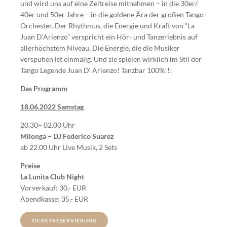
und wird uns auf eine Zeitreise mitnehmen – in die 30er/
40er und 50er Jahre – in die goldene Ära der großen Tango-
Orchester. Der Rhythmus, die Energie und Kraft von “La
Juan D’Arienzo” verspricht ein Hör- und Tanzerlebnis auf
allerhöchstem Niveau. Die Energie, die die Musiker
verspühen ist einmalig. Und sie spielen wirklich im Stil der
Tango Legende Juan D‘ Arienzo! Tanzbar 100%!!!
Das Programm
18.06.2022 Samstag
20.30– 02.00 Uhr
Milonga – DJ Federico Suarez
ab 22.00 Uhr Live Musik, 2 Sets
Preise
La Lunita Club Night
Vorverkauf: 30,- EUR
Abendkasse: 35,- EUR
TICKETRESERVIERUNG