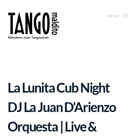
MENÜ
La Lunita Cub Night
DJ
La Juan D’Arienzo
Orquesta | Live &