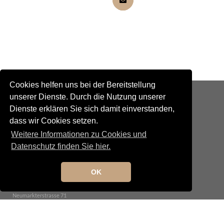
Cookies helfen uns bei der Bereitstellung
unserer Dienste. Durch die Nutzung unserer
Dienste erklären Sie sich damit einverstanden,
dass wir Cookies setzen.
Weitere Informationen zu Cookies und
Datenschutz finden Sie hier.
Kontakt
Newsletteranmeldung
Newsletterabmeldung
OK
Social Media
TANGO maldito
Neumarkterstrasse 71
81673 München
© 2025 TANGO maldito
Impressum