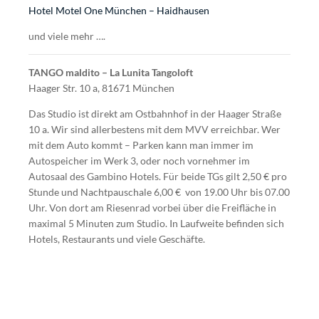
Hotel Motel One München – Haidhausen
und viele mehr ….
TANGO maldito – La Lunita Tangoloft
Haager Str. 10 a, 81671 München
Das Studio ist direkt am Ostbahnhof in der Haager Straße
10 a. Wir sind allerbestens mit dem MVV erreichbar. Wer
mit dem Auto kommt – Parken kann man immer im
Autospeicher im Werk 3, oder noch vornehmer im
Autosaal des Gambino Hotels. Für beide TGs gilt 2,50 € pro
Stunde und Nachtpauschale 6,00 € von 19.00 Uhr bis 07.00
Uhr. Von dort am Riesenrad vorbei über die Freifläche in
maximal 5 Minuten zum Studio. In Laufweite befinden sich
Hotels, Restaurants und viele Geschäfte.