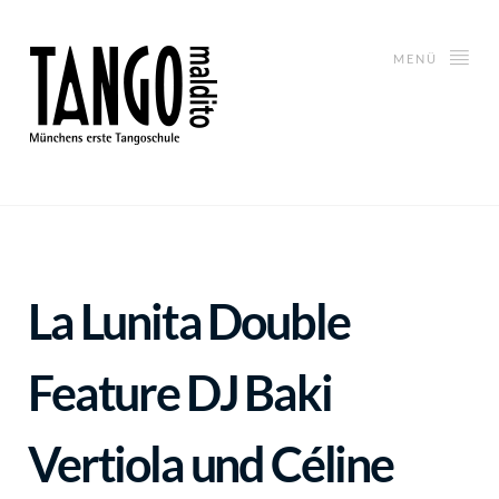
MENÜ
La Lunita Double
Feature DJ Baki
Vertiola und Céline