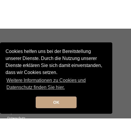
Cookies helfen uns bei der Bereitstellung
unserer Dienste. Durch die Nutzung unserer
Dienste erklären Sie sich damit einverstanden,
Kontakt
dass wir Cookies setzen.
Newsletteranmeldung
Newsletterabmeldung
Weitere Informationen zu Cookies und
Social Media
Datenschutz finden Sie hier.
TANGO maldito
Neumarkterstrasse 71
81673 München
OK
© 2025 TANGO maldito
Impressum
Datenschutz