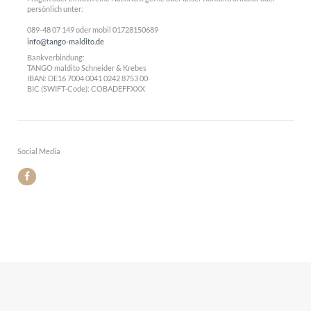
persönlich unter:
089-48 07 149 oder mobil 01728150689
info@tango-maldito.de
Bankverbindung:
TANGO maldito Schneider & Krebes
IBAN: DE16 7004 0041 0242 8753 00
BIC (SWIFT-Code): COBADEFFXXX
Social Media