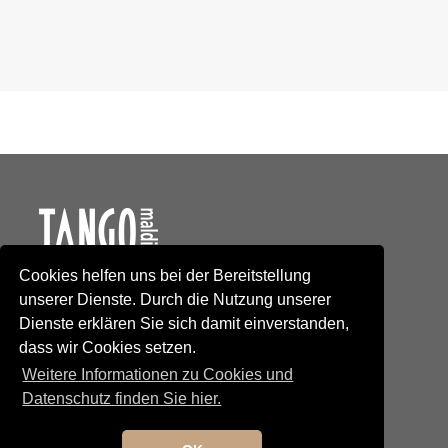
Cookies helfen uns bei der Bereitstellung
Kontakt
unserer Dienste. Durch die Nutzung unserer
Newsletteranmeldung
Dienste erklären Sie sich damit einverstanden,
Newsletterabmeldung
dass wir Cookies setzen.
Social Media
TANGO maldito
Weitere Informationen zu Cookies und
Neumarkterstrasse 71
Datenschutz finden Sie hier.
81673 München
© 2025 TANGO maldito
Impressum