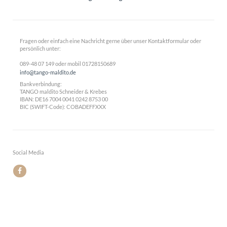
Fragen oder einfach eine Nachricht gerne über unser Kontaktformular oder
persönlich unter:
089-48 07 149 oder mobil 01728150689
info@tango-maldito.de
Bankverbindung:
TANGO maldito Schneider & Krebes
IBAN: DE16 7004 0041 0242 8753 00
BIC (SWIFT-Code): COBADEFFXXX
Social Media