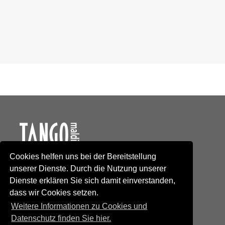
Cookies helfen uns bei der Bereitstellung
Kontakt
unserer Dienste. Durch die Nutzung unserer
Newsletteranmeldung
Dienste erklären Sie sich damit einverstanden,
Newsletterabmeldung
dass wir Cookies setzen.
Social Media
TANGO maldito
Weitere Informationen zu Cookies und
Neumarkterstrasse 71
Datenschutz finden Sie hier.
81673 München