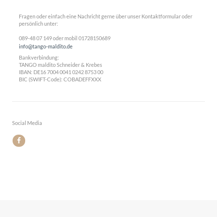
Fragen oder einfach eine Nachricht gerne über unser Kontaktformular oder
persönlich unter:
089-48 07 149 oder mobil 01728150689
info@tango-maldito.de
Bankverbindung:
TANGO maldito Schneider & Krebes
IBAN: DE16 7004 0041 0242 8753 00
BIC (SWIFT-Code): COBADEFFXXX
Social Media