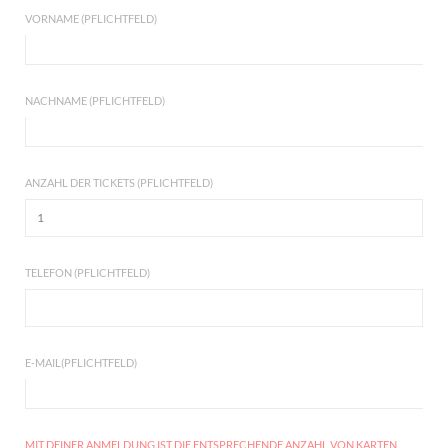
VORNAME (PFLICHTFELD)
NACHNAME (PFLICHTFELD)
ANZAHL DER TICKETS (PFLICHTFELD)
TELEFON (PFLICHTFELD)
E-MAIL(PFLICHTFELD)
MIT DEINER ANMELDUNG IST DIE ENTSPRECHENDE ANZAHL VON KARTEN