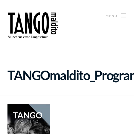
MENÜ
TANGOmaldito_Progra