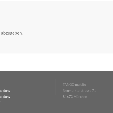
r abzugeben.
TANGO maldito
meldung
Neumarkterstrasse 71
meldung
81673 München