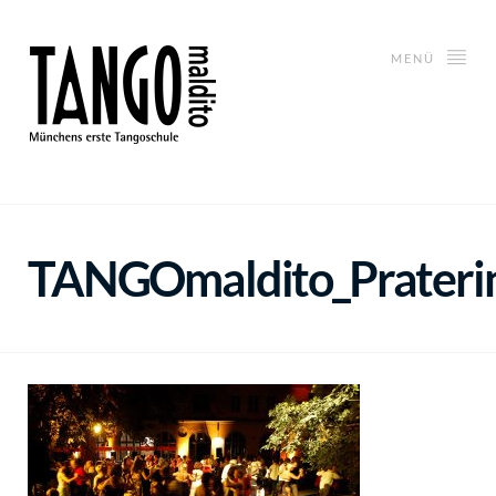
MENÜ
TANGOmaldito_Praterin