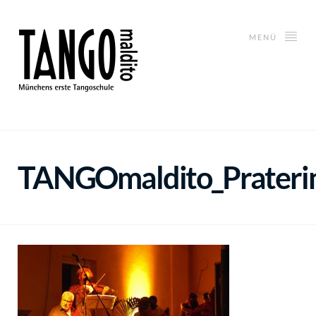
MENÜ
TANGOmaldito_Praterin