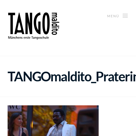
MENÜ
TANGOmaldito_Praterin