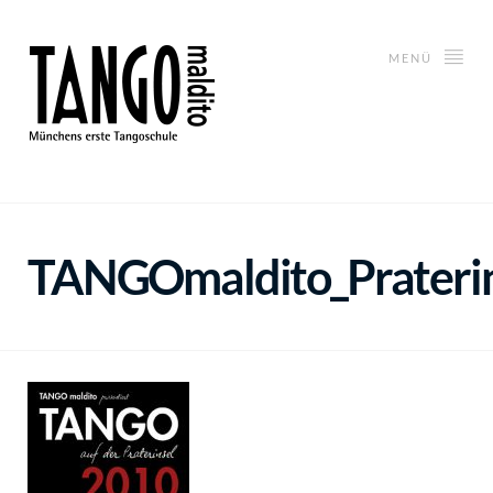
MENÜ
TANGOmaldito_Praterins