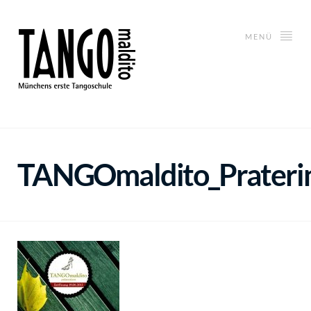
MENÜ
TANGOmaldito_Praterins