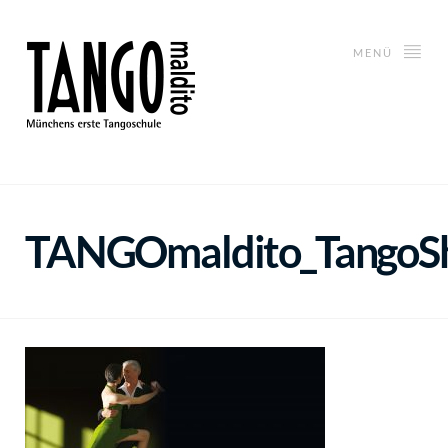
MENÜ
TANGOmaldito_TangoS