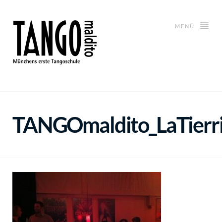
MENÜ
TANGOmaldito_LaTierri