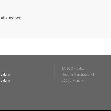
r abzugeben.
TANGO maldito
meldung
Neumarkterstrasse 71
meldung
81673 München