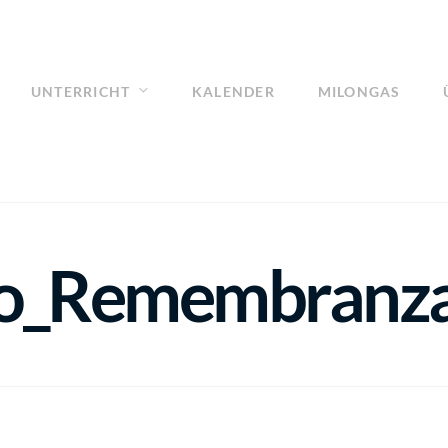
UNTERRICHT
KALENDER
MILONGAS
o_Remembranz