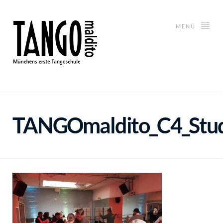
MENÜ
TANGOmaldito_C4_Stu