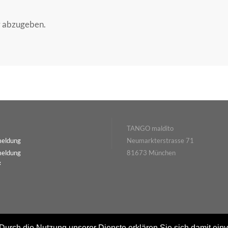
r abzugeben.
TANGO maldito
meldung
Neumarkterstrasse 71
meldung
81673 München
 Durch die Nutzung unserer Dienste erklären Sie sich damit ein