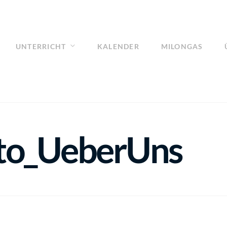
UNTERRICHT
KALENDER
MILONGAS
to_UeberUns