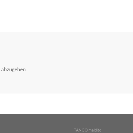
r abzugeben.
TANGO maldito