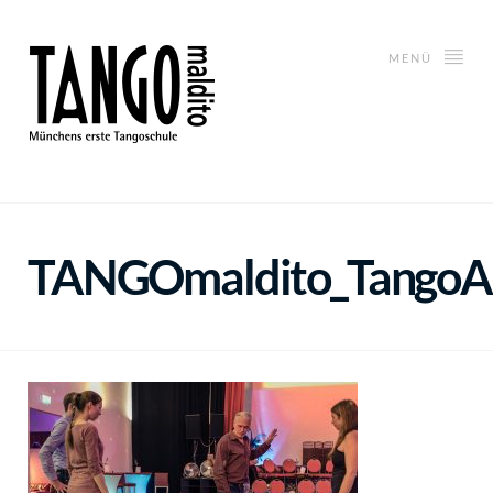
MENÜ
TANGOmaldito_TangoAr