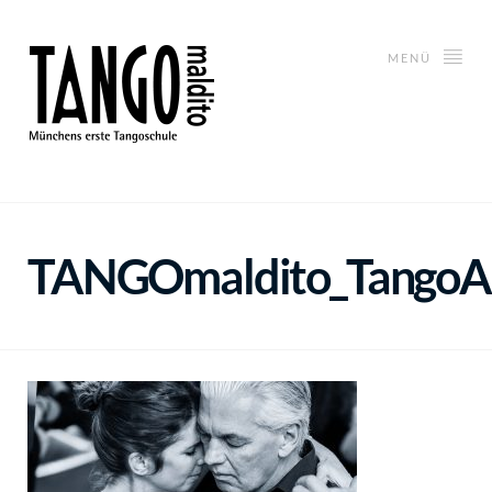
MENÜ
TANGOmaldito_TangoAr