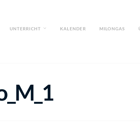
UNTERRICHT
KALENDER
MILONGAS
o_M_1