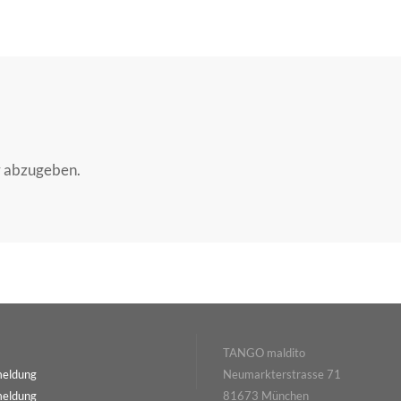
r abzugeben.
TANGO maldito
meldung
Neumarkterstrasse 71
meldung
81673 München