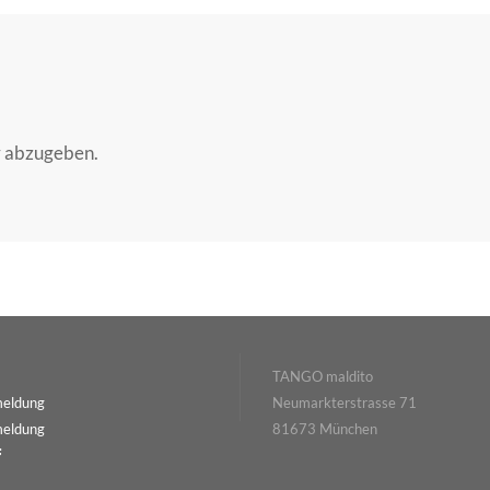
r abzugeben.
TANGO maldito
meldung
Neumarkterstrasse 71
meldung
81673 München