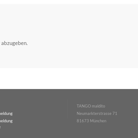
r abzugeben.
TANGO maldito
meldung
Neumarkterstrasse 71
meldung
81673 München