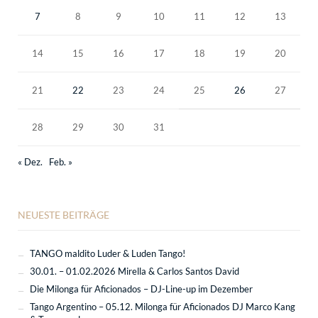
7
8
9
10
11
12
13
14
15
16
17
18
19
20
21
22
23
24
25
26
27
28
29
30
31
« Dez.
Feb. »
NEUESTE BEITRÄGE
TANGO maldito Luder & Luden Tango!
30.01. – 01.02.2026 Mirella & Carlos Santos David
Die Milonga für Aficionados – DJ-Line-up im Dezember
Tango Argentino – 05.12. Milonga für Aficionados DJ Marco Kang