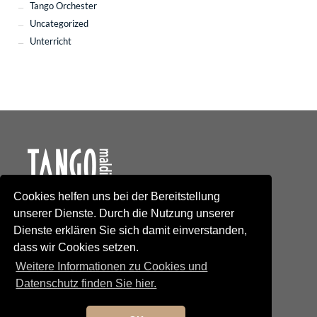
Tango Orchester
Uncategorized
Unterricht
Cookies helfen uns bei der Bereitstellung
Kontakt
unserer Dienste. Durch die Nutzung unserer
Newsletteranmeldung
Dienste erklären Sie sich damit einverstanden,
Newsletterabmeldung
dass wir Cookies setzen.
Social Media
TANGO maldito
Weitere Informationen zu Cookies und
Neumarkterstrasse 71
Datenschutz finden Sie hier.
81673 München
© 2025 TANGO maldito
Impressum