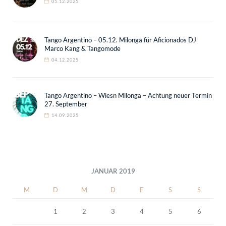
05.12.2025
Tango Argentino – 05.12. Milonga für Aficionados DJ
Marco Kang & Tangomode
04.12.2025
Tango Argentino – Wiesn Milonga – Achtung neuer Termin
27. September
14.09.2025
JANUAR 2019
M
D
M
D
F
S
S
1
2
3
4
5
6