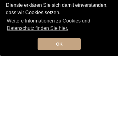
Uncategorized
Dienste erklären Sie sich damit einverstanden,
Unterricht
dass wir Cookies setzen.
Weitere Informationen zu Cookies und
Datenschutz finden Sie hier.
OK
Kontakt
Newsletteranmeldung
Newsletterabmeldung
Social Media
TANGO maldito
Neumarkterstrasse 71
81673 München