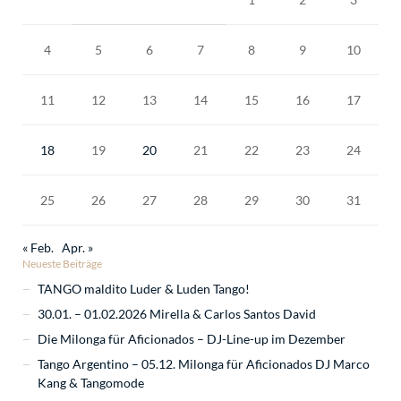
4
5
6
7
8
9
10
11
12
13
14
15
16
17
18
19
20
21
22
23
24
25
26
27
28
29
30
31
« Feb.
Apr. »
Neueste Beiträge
TANGO maldito Luder & Luden Tango!
30.01. – 01.02.2026 Mirella & Carlos Santos David
Die Milonga für Aficionados – DJ-Line-up im Dezember
Tango Argentino – 05.12. Milonga für Aficionados DJ Marco
Kang & Tangomode