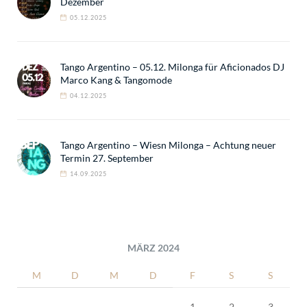
Dezember
05.12.2025
Tango Argentino – 05.12. Milonga für Aficionados DJ
Marco Kang & Tangomode
04.12.2025
Tango Argentino – Wiesn Milonga – Achtung neuer
Termin 27. September
14.09.2025
MÄRZ 2024
M
D
M
D
F
S
S
1
2
3