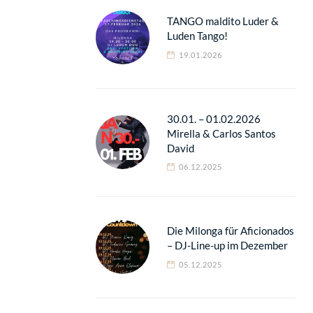
TANGO maldito Luder &
Luden Tango!
19.01.2026
30.01. – 01.02.2026
Mirella & Carlos Santos
David
06.12.2025
Die Milonga für Aficionados
– DJ-Line-up im Dezember
05.12.2025