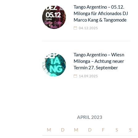
Tango Argentino – 05.12.
Milonga für Aficionados DJ
Marco Kang & Tangomode
04.12.2025
Tango Argentino – Wiesn
Milonga – Achtung neuer
Termin 27. September
14.09.2025
APRIL 2023
M
D
M
D
F
S
S