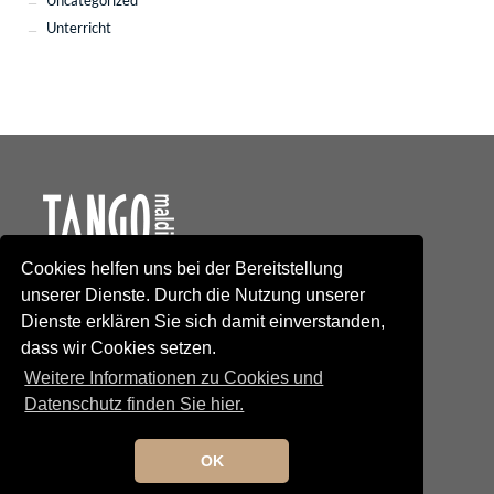
Uncategorized
Unterricht
Cookies helfen uns bei der Bereitstellung
Kontakt
unserer Dienste. Durch die Nutzung unserer
Newsletteranmeldung
Dienste erklären Sie sich damit einverstanden,
Newsletterabmeldung
dass wir Cookies setzen.
Social Media
TANGO maldito
Weitere Informationen zu Cookies und
Neumarkterstrasse 71
Datenschutz finden Sie hier.
81673 München
© 2025 TANGO maldito
Impressum
OK
Datenschutz