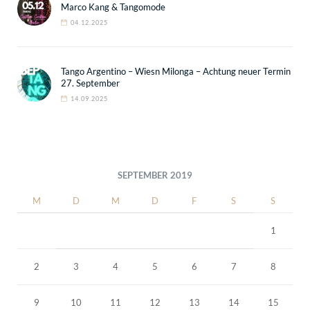
Marco Kang & Tangomode
04.12.2025
Tango Argentino – Wiesn Milonga – Achtung neuer Termin
27. September
14.09.2025
SEPTEMBER 2019
M
D
M
D
F
S
S
1
2
3
4
5
6
7
8
9
10
11
12
13
14
15