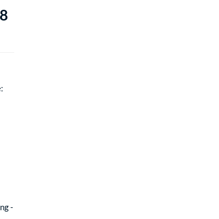
18
:
ng -