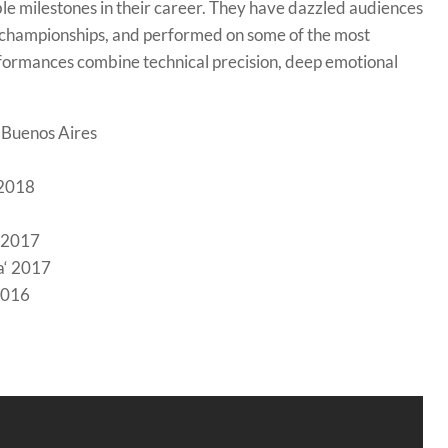
e milestones in their career. They have dazzled audiences
o championships, and performed on some of the most
formances combine technical precision, deep emotional
n Buenos Aires
 2018
‘ 2017
a‘ 2017
2016
5