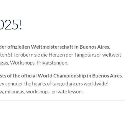
025!
er offiziellen Weltmeisterschaft in Buenos Aires.
ten Stil erobern sie die Herzen der Tangotänzer weltweit!
ngas, Workshops, Privatstunden.
sts of the official World Championship in Buenos Aires.
they conquer the hearts of tango dancers worldwide!
, milongas, workshops, private lessons.