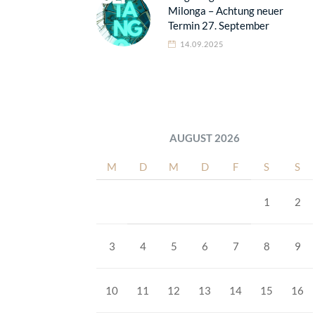
Milonga – Achtung neuer
Termin 27. September
14.09.2025
AUGUST 2026
M
D
M
D
F
S
S
1
2
3
4
5
6
7
8
9
10
11
12
13
14
15
16