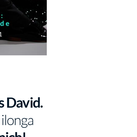
s David.
ilonga