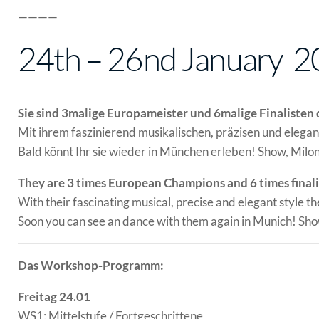
————
24th – 26nd January 2
Sie sind 3malige Europameister und 6malige Finalisten d
Mit ihrem faszinierend musikalischen, präzisen und elegan
Bald könnt Ihr sie wieder in München erleben! Show, Milo
They are 3 times European Champions and 6 times finali
With their fascinating musical, precise and elegant style 
Soon you can see an dance with them again in Munich! Show
Das Workshop-Programm:
Freitag 24.01
WS1: Mittelstufe / Fortgeschrittene