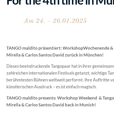
For the 4th time in Mu
Am 24. – 26.01.2025
TANGO maldito präsentiert: WorkshopWochenende &
Mirella & Carlos Santos David zurück in München!
Dieses beeindruckende Tangopaar hat in ihrer gemeinsamen
zahlreichen internationalen Festivals getanzt, wichtige
berühmtesten Bühnen weltweit performt. Ihre Auftritte ve
künstlerischen Ausdruck – es ist einfach magisch.
TANGO maldito presents: Workshop Weekend & Tang
Mirella & Carlos Santos David back in Munich!