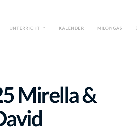
UNTERRICHT
KALENDER
MILONGAS
25 Mirella &
David