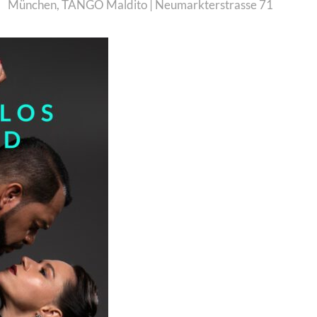
München
,
TANGO Maldito | Neumarkterstrasse 71