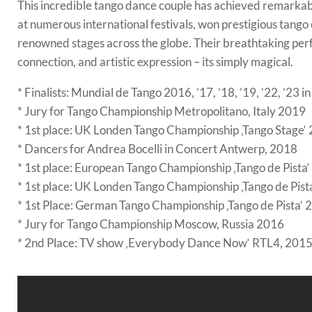
This incredible tango dance couple has achieved remarkabl
at numerous international festivals, won prestigious tang
renowned stages across the globe. Their breathtaking per
connection, and artistic expression – its simply magical.
* Finalists: Mundial de Tango 2016, ’17, ’18, ’19, ’22, ’23 i
* Jury for Tango Championship Metropolitano, Italy 2019
* 1st place: UK Londen Tango Championship ‚Tango Stage‘
* Dancers for Andrea Bocelli in Concert Antwerp, 2018
* 1st place: European Tango Championship ‚Tango de Pista
* 1st place: UK Londen Tango Championship ‚Tango de Pist
* 1st Place: German Tango Championship ‚Tango de Pista‘ 
* Jury for Tango Championship Moscow, Russia 2016
* 2nd Place: TV show ‚Everybody Dance Now‘ RTL4, 201