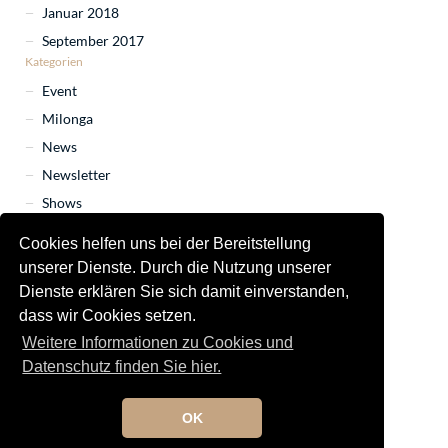
Januar 2018
September 2017
Kategorien
Event
Milonga
News
Newsletter
Shows
Tango Marathon
Cookies helfen uns bei der Bereitstellung
Tango Orchester
unserer Dienste. Durch die Nutzung unserer
Uncategorized
Dienste erklären Sie sich damit einverstanden,
Unterricht
dass wir Cookies setzen.
Weitere Informationen zu Cookies und
Datenschutz finden Sie hier.
OK