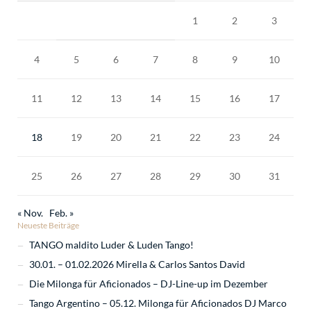
1
2
3
4
5
6
7
8
9
10
11
12
13
14
15
16
17
18
19
20
21
22
23
24
25
26
27
28
29
30
31
« Nov.
Feb. »
Neueste Beiträge
TANGO maldito Luder & Luden Tango!
30.01. – 01.02.2026 Mirella & Carlos Santos David
Die Milonga für Aficionados – DJ-Line-up im Dezember
Tango Argentino – 05.12. Milonga für Aficionados DJ Marco