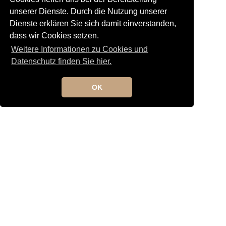
Tango Orchester
unserer Dienste. Durch die Nutzung unserer
Uncategorized
Dienste erklären Sie sich damit einverstanden,
Unterricht
dass wir Cookies setzen.
Weitere Informationen zu Cookies und
Datenschutz finden Sie hier.
OK
Kontakt
Newsletteranmeldung
Newsletterabmeldung
Social Media
TANGO maldito