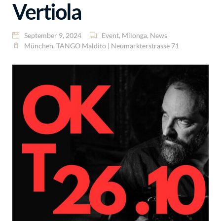
Vertiola
September 9, 2024
Event
,
Milonga
,
News
München
,
TANGO Maldito | Neumarkterstrasse 71