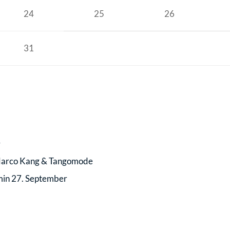
24
25
26
31
r
 Marco Kang & Tangomode
min 27. September